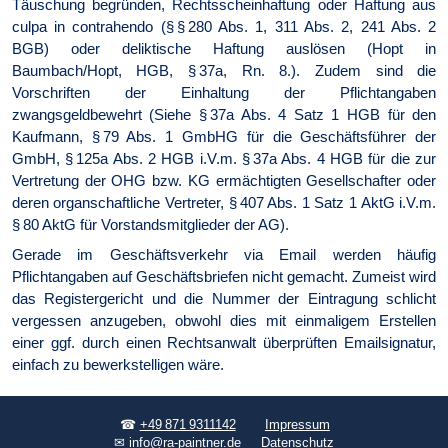
Täuschung begründen, Rechtsscheinhaftung oder Haftung aus
culpa in contrahendo (§ § 280 Abs. 1, 311 Abs. 2, 241 Abs. 2
BGB) oder deliktische Haftung auslösen (Hopt in
Baumbach/Hopt, HGB, § 37a, Rn. 8.). Zudem sind die
Vorschriften der Einhaltung der Pflichtangaben
zwangsgeldbewehrt (Siehe § 37a Abs. 4 Satz 1 HGB für den
Kaufmann, § 79 Abs. 1 GmbHG für die Geschäftsführer der
GmbH, § 125a Abs. 2 HGB i.V.m. § 37a Abs. 4 HGB für die zur
Vertretung der OHG bzw. KG ermächtigten Gesellschafter oder
deren organschaftliche Vertreter, § 407 Abs. 1 Satz 1 AktG i.V.m.
§ 80 AktG für Vorstandsmitglieder der AG).
Gerade im Geschäftsverkehr via Email werden häufig
Pflichtangaben auf Geschäftsbriefen nicht gemacht. Zumeist wird
das Registergericht und die Nummer der Eintragung schlicht
vergessen anzugeben, obwohl dies mit einmaligem Erstellen
einer ggf. durch einen Rechtsanwalt überprüften Emailsignatur,
einfach zu bewerkstelligen wäre.
☎
+49 871 9311142
Impressum
✉
info@ra-paintner.de
Datenschutz