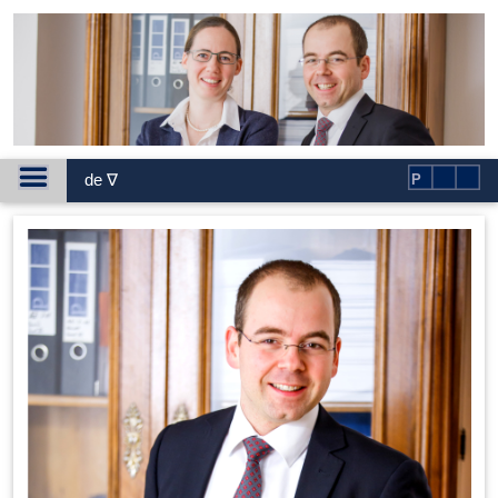
de ∇
P