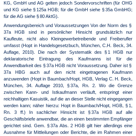
KG, GmbH und AG gelten jedoch Sondervorschriften (für OHG
und KG siehe § 125a HGB; für die GmbH siehe § 35a GmbHG;
für die AG siehe § 80 AktG).
Anwendungsbereich und Voraussetzungen Von der Norm des §
37a HGB sind in persönlicher Hinsicht grundsätzlich nur
Kaufleute, nicht also Kleingewerbetreibende und Freiberufler
umfasst (Hopt in Handelsgesetzbuch, München, C.H. Beck, 34.
Auflage, 2010). Die nach der Systematik des § 1 HGB nur
deklaratorische Eintragung des Kaufmanns ist für die
Anwendbarkeit des § 37a HGB nicht Voraussetzung. Daher ist §
37a HBG auch auf den nicht eingetragenen Kaufmann
anzuwenden (Hopt in Baumbach/Hopt, HGB, Verlag C. H. Beck,
München, 34. Auflage 2010, § 37a, Rn. 2. Wo die Grenze
zwischen Kann- und Istkaufmann verläuft, entspringt einer
reichhaltigen Kasuistik, auf die an dieser Stelle nicht eingegangen
werden kann; näher hierzu: Hopt in Baumbach/Hopt, HGB, § 1,
Rn. 3 ff.) In sachlicher Hinsicht ist § 37a HGB auf alle
Geschäftsbriefe anwendbar, die an einen bestimmten Empfänger
gerichtet sind. Gem. § 37a Abs. 2 HGB gilt hier allerdings eine
Ausnahme für Mittleilungen oder Berichte, die im Rahmen einer