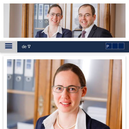
de ∇
P