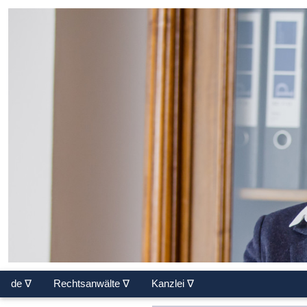
de ∇
Rechtsanwälte ∇
Kanzlei ∇