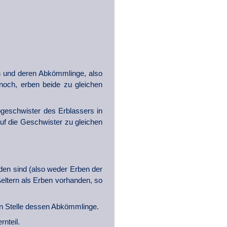
rn und deren Abkömmlinge, also
noch, erben beide zu gleichen
lbgeschwister des Erblassers in
 auf die Geschwister zu gleichen
en sind (also weder Erben der
eltern als Erben vorhanden, so
en Stelle dessen Abkömmlinge.
rnteil.