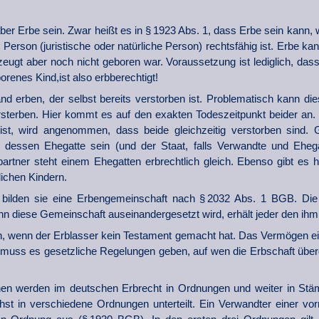
r Erbe sein. Zwar heißt es in § 1923 Abs. 1, dass Erbe sein kann, we
 Person (juristische oder natürliche Person) rechtsfähig ist. Erbe k
eugt aber noch nicht geboren war. Voraussetzung ist lediglich, dass
renes Kind,ist also erbberechtigt!
nd erben, der selbst bereits verstorben ist. Problematisch kann d
ersterben. Hier kommt es auf den exakten Todeszeitpunkt beider an. 
ist, wird angenommen, dass beide gleichzeitig verstorben sind.
dessen Ehegatte sein (und der Staat, falls Verwandte und Ehegat
partner steht einem Ehegatten erbrechtlich gleich. Ebenso gibt es
ichen Kindern.
bilden sie eine Erbengemeinschaft nach § 2032 Abs. 1 BGB. Di
n diese Gemeinschaft auseinandergesetzt wird, erhält jeder den ihm
 ein, wenn der Erblasser kein Testament gemacht hat. Das Vermögen e
lb muss es gesetzliche Regelungen geben, auf wen die Erbschaft über
n werden im deutschen Erbrecht in Ordnungen und weiter in Stäm
t in verschiedene Ordnungen unterteilt. Ein Verwandter einer vor