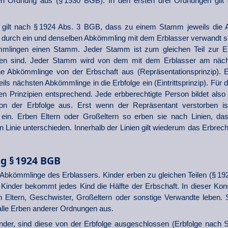
n Ordnung aus (§ 1930 BGB). In den ersten drei Ordnungen gilt 
g gilt nach § 1924 Abs. 3 BGB, dass zu einem Stamm jeweils die 
durch ein und denselben Abkömmling mit dem Erblasser verwandt si
mmlingen einen Stamm. Jeder Stamm ist zum gleichen Teil zur Erb
n sind. Jeder Stamm wird von dem mit dem Erblasser am näc
eine Abkömmlinge von der Erbschaft aus (Repräsentationsprinzip). 
weils nächsten Abkömmlinge in die Erbfolge ein (Eintrittsprinzip). Für 
ben Prinzipien entsprechend. Jede erbberechtigte Person bildet als
n der Erbfolge aus. Erst wenn der Repräsentant verstorben ist,
ein. Erben Eltern oder Großeltern so erben sie nach Linien, da
en Linie unterschieden. Innerhalb der Linien gilt wiederum das Erbr
g § 1924 BGB
 Abkömmlinge des Erblassers. Kinder erben zu gleichen Teilen (§ 192
Kinder bekommt jedes Kind die Hälfte der Erbschaft. In dieser Konst
 Eltern, Geschwister, Großeltern oder sonstige Verwandte leben. S
lle Erben anderer Ordnungen aus.
inder, sind diese von der Erbfolge ausgeschlossen (Erbfolge nach 