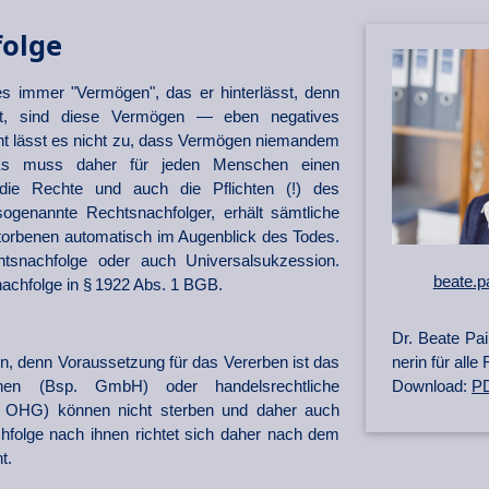
folge
es immer "Vermögen", das er hinterlässt, denn
t, sind diese Vermögen — eben negatives
t lässt es nicht zu, dass Vermögen niemandem
Es muss daher für jeden Menschen einen
 die Rechte und auch die Pflichten (!) des
 sogenannte Rechtsnachfolger, erhält sämtliche
torbenen automatisch im Augenblick des Todes.
snachfolge oder auch Universalsukzession.
beate.p
nachfolge in § 1922 Abs. 1 BGB.
Dr. Beate Pai
ner­in für al
, denn Voraussetzung für das Vererben ist das
Download:
PD
onen (Bsp. GmbH) oder handelsrechtliche
. OHG) können nicht sterben und daher auch
hfolge nach ihnen richtet sich daher nach dem
t.