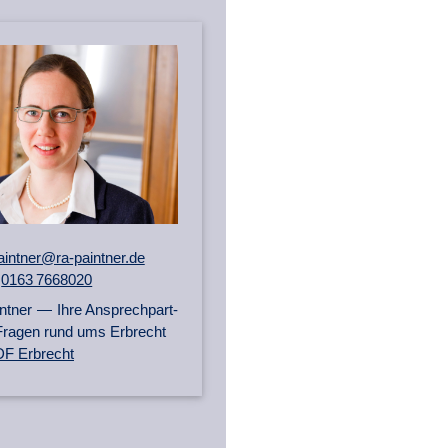
aintner@ra-paintner.de
0163 7668020
ntner — Ihre An­sprech­part­
le Fragen rund ums Erbrecht
F Erbrecht