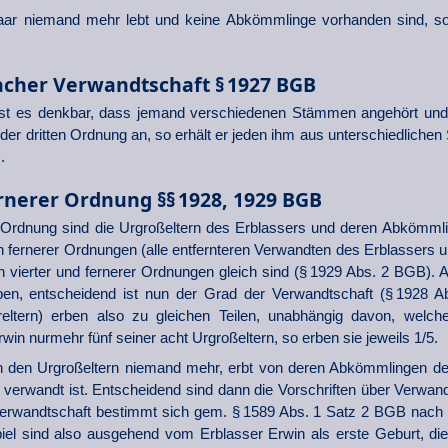
r niemand mehr lebt und keine Abkömmlinge vorhanden sind, so f
acher Verwandtschaft § 1927 BGB
 ist es denkbar, dass jemand verschiedenen Stämmen angehört und s
oder dritten Ordnung an, so erhält er jeden ihm aus unterschiedlichen
.
rnerer Ordnung §§ 1928, 1929 BGB
n Ordnung sind die Urgroßeltern des Erblassers und deren Abkömml
en fernerer Ordnungen (alle entfernteren Verwandten des Erblassers
n vierter und fernerer Ordnungen gleich sind (§ 1929 Abs. 2 BGB). 
ben, entscheidend ist nun der Grad der Verwandtschaft (§ 1928 A
reltern) erben also zu gleichen Teilen, unabhängig davon, welch
win nurmehr fünf seiner acht Urgroßeltern, so erben sie jeweils 1/5.
on den Urgroßeltern niemand mehr, erbt von deren Abkömmlingen de
erwandt ist. Entscheidend sind dann die Vorschriften über Verwand
erwandtschaft bestimmt sich gem. § 1589 Abs. 1 Satz 2 BGB nach „d
iel sind also ausgehend vom Erblasser Erwin als erste Geburt, di