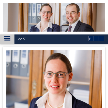
de ∇
P