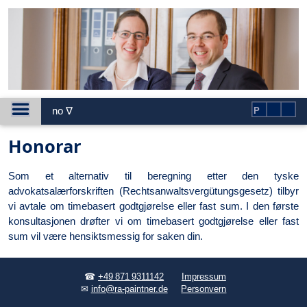
no ∇
P
Honorar
Som et alternativ til beregning etter den tyske
advokatsalærforskriften (Rechtsanwaltsvergütungsgesetz) tilbyr
vi avtale om timebasert godtgjørelse eller fast sum. I den første
konsultasjonen drøfter vi om timebasert godtgjørelse eller fast
sum vil være hensiktsmessig for saken din.
☎
+49 871 9311142
Impressum
✉
info@ra-paintner.de
Personvern